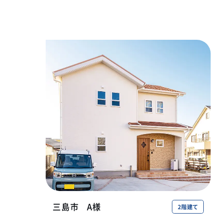
三島市
A様
2階建て