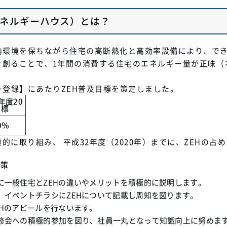
エネルギーハウス）とは？
室内環境を保ちながら住宅の高断熱化と高効率設備により、で
を創ることで、1年間の消費する住宅のエネルギー量が正味（
ー登録】にあたりZEH普及目標を策定しました。
0年度20
目標
0％
に取り組み、 平成32年度（2020年）までに、ZEHの占
及策
に一般住宅と
ZEH
の違いやメリットを積極的に説明します。
、イベントチラシに
ZEH
について記載し周知を図ります。
EHのアピールを行ないます。
修会への積極的参加を図り、社員一丸となって知識向上に努めま