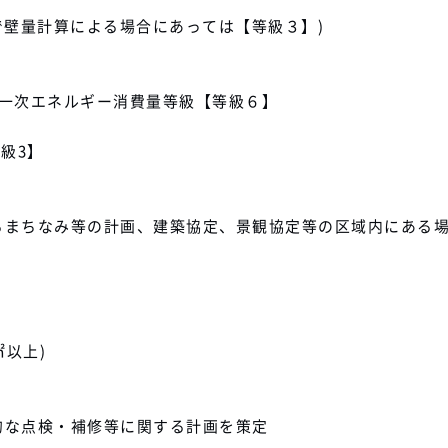
】
で壁量計算による場合にあっては【等級３】)
 一次エネルギー消費量等級【等級６】
級3】
るまちなみ等の計画、建築協定、景観協定等の区域内にある
㎡以上)
的な点検・補修等に関する計画を策定