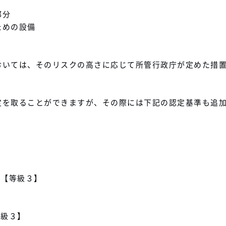
部分
ための設備
おいては、そのリスクの高さに応じて所管行政庁が定めた措
定を取ることができますが、その際には下記の認定基準も追
)【等級３】
等級３】