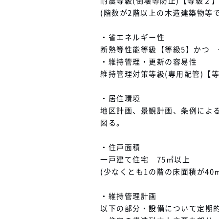
耐震等級(倒壊等防止)【等級２
(階数が2階以上の木造建築物等
・省エネルギー性
断熱等性能等級【等級5】かつ
・維持管理・更新の容易性
維持管理対策等級(専用配管)【等
・居住環境
地区計画、景観計画、条例によ
図る。
・住戸面積
一戸建て住宅 75㎡以上
(少なくとも1の階の床面積が40
・維持管理計画
以下の部分・設備について定期