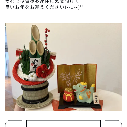
それでは皆様お身体に気を付けて
良いお年をお迎えください(•ᵕᴗᵕ•)⁾⁾