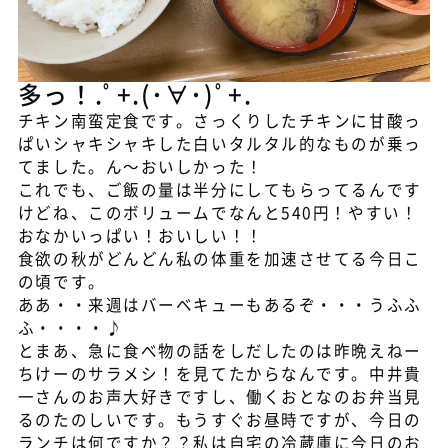
多っ！.ﾟ+.(･∀･)ﾟ+.
チキン南蛮定食です。さっくりしたチキンに甘酸っ
ぱいシャキシャキした白いタルタル的なものが乗っ
てました。ん～おいしかった！
これでも、ご飯の量は半分にしてもらってるんです
けどね、このボリュームでなんと540円！やすい！
おなかいっぱい！おいしい！！
食欲の秋がどんどん私の体重を加速させてる今日こ
の頃です。
ああ・・来週はバーベキューもあるぞ・・・うふふ
ふ・・・・♪
とまあ、急に食べ物の話をしだしたのは昨晩えねー
ちけーのサラメシ！を見てたからなんです。中井貴
一さんのお声大好きですし、働くおとなのお弁当見
るのたのしいです。もうすぐお昼時ですが、今日の
ランチは何ですか？？私は自宅の冷蔵庫に今日のお